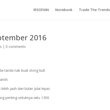
IRSOFIAN
Notebook
Trade The Trends
eptember 2016
ds
|
0 comments
da-tanda nak buat stong bull.
rish.
ih jauh dari bulan Julai lepas.
g penting untuknya iaitu 1300.