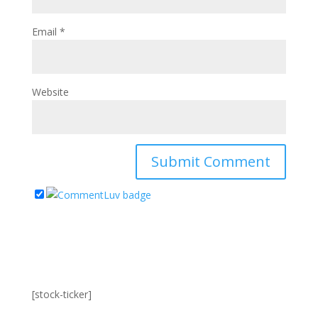
Email
*
Website
[stock-ticker]