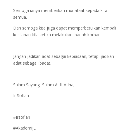
Semoga ianya memberikan munafaat kepada kita
semua.
Dan semoga kita juga dapat memperbetulkan kembali
kesilapan kita ketika melakukan ibadah korban.
Jangan jadikan adat sebagai kebiasaan, tetapi jadikan
adat sebagai ibadat.
Dapatkan Ebook
'Knowledge Trading Version
Salam Sayang, Salam Aidil Adha,
2' Sekarang!
Ir Sofian
#Irsofian
#AkademiJL