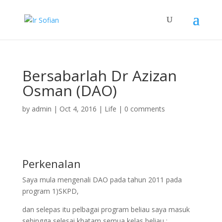
Bersabarlah Dr Azizan
Osman (DAO)
by
admin
|
Oct 4, 2016
|
Life
|
0 comments
Perkenalan
Saya mula mengenali DAO pada tahun 2011 pada
program 1)SKPD,
dan selepas itu pelbagai program beliau saya masuk
sehingga selesai khatam semua kelas beliau :