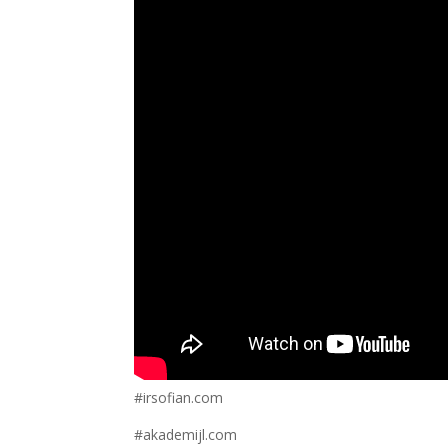
#irsofian.com
#akademijl.com