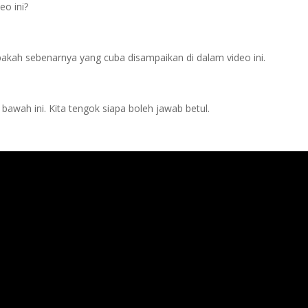
eo ini?
pakah sebenarnya yang cuba disampaikan di dalam video ini.
awah ini. Kita tengok siapa boleh jawab betul.