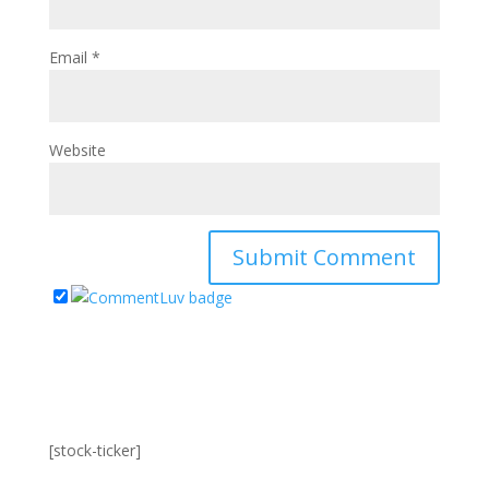
Email
*
Website
[stock-ticker]