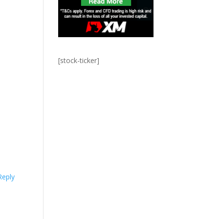
[stock-ticker]
Reply