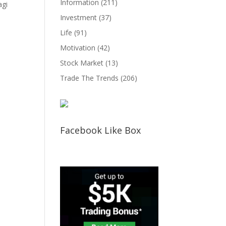
Information
(211)
agi
Investment
(37)
Life
(91)
Motivation
(42)
Stock Market
(13)
Trade The Trends
(206)
Facebook Like Box
ng!
a