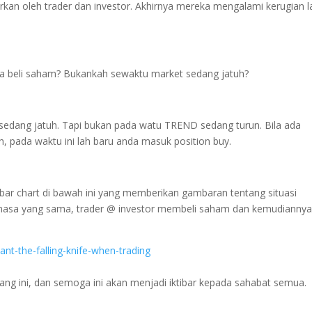
fsirkan oleh trader dan investor. Akhirnya mereka mengalami kerugian l
ita beli saham? Bukankah sewaktu market sedang jatuh?
sedang jatuh. Tapi bukan pada watu TREND sedang turun. Bila ada
h, pada waktu ini lah baru anda masuk position buy.
Dapatkan Ebook
bar chart di bawah ini yang memberikan gambaran tentang situasi
nowledge Trading Version 2' Sekara
asa yang sama, trader @ investor membeli saham dan kemudianny
ang ini, dan semoga ini akan menjadi iktibar kepada sahabat semua.