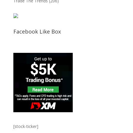
Trade The Trends
(206)
Facebook Like Box
[stock-ticker]