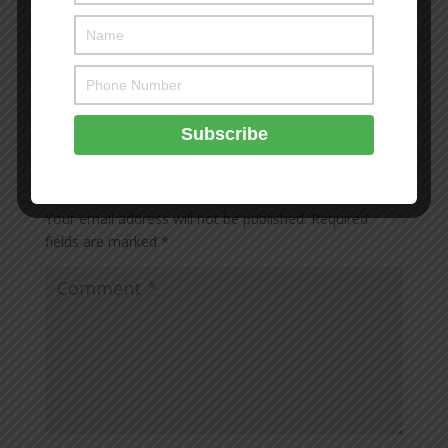
sila klik
SINI!
Submit a Comment
Your email address will not be published.
Required
fields are marked
*