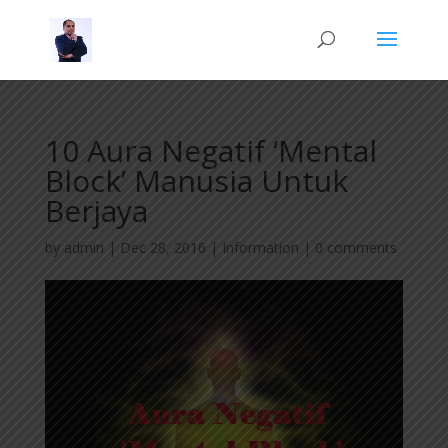
10 Aura Negatif ‘Mental
Block’ Manusia Untuk
Berjaya
by
admin
|
Dec 28, 2016
|
Information
|
0 comments