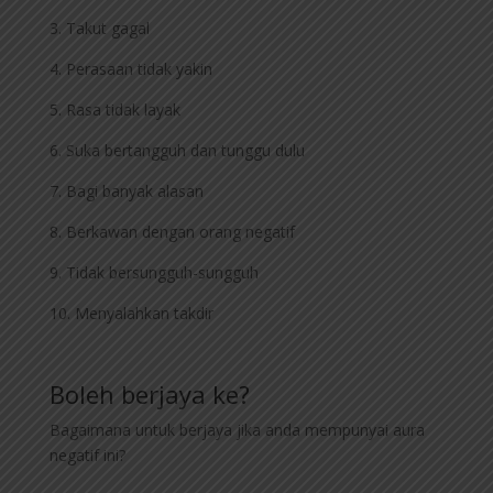
3. Takut gagal
4. Perasaan tidak yakin
5. Rasa tidak layak
6. Suka bertangguh dan tunggu dulu
7. Bagi banyak alasan
8. Berkawan dengan orang negatif
9. Tidak bersungguh-sungguh
10. Menyalahkan takdir
Boleh berjaya ke?
Bagaimana untuk berjaya jika anda mempunyai aura
negatif ini?