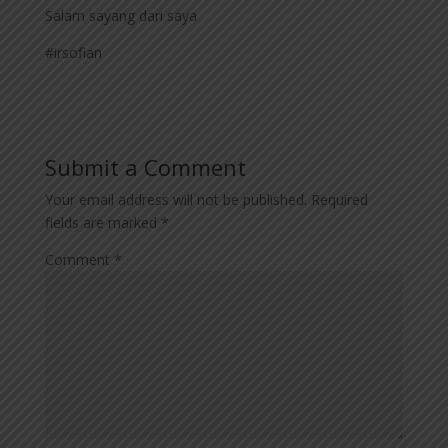
Salam sayang dari saya
#irsofian
Submit a Comment
Your email address will not be published.
Required
fields are marked
*
Comment
*