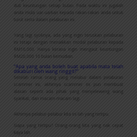
duit keuntungan setiap bulan. Pada waktu ini jugalah
anda mula uar-uarkan kepada rakan-rakan anda untuk
turut serta dalam pelaburan ini.
Yang lagi syoknya, ada yang ingin teruskan pelaburan
ini tetapi dengan menaikkan modal pelaburan kepada
RM10,000. Hanya kerana ingin mengaut keuntungan
RM20,000 10 bulan kemudian.
“Apa yang anda boleh buat apabila mata telah
dikaburi oleh wang ringgit?”
Setelah ramai orang yang melabur dalam pelaburan
scammer ini, akhirnya scammer ini pun membuat
alasan seperti ada pihak yang menyeleweng wang
syarikat, dan macam-macam lagi.
Akhirnya pelabur-pelabur kita ini lah yang tertipu.
Siapa yang tertipu? Orang-orang kita yang nak cepat
kaya lah.