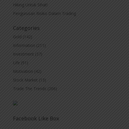
Hiking Untuk Sihat!
Pengurusan Risiko Dalam Trading
Categories
Gold
(142)
Information
(211)
Investment
(37)
Life
(91)
Motivation
(42)
Stock Market
(13)
Trade The Trends
(206)
Facebook Like Box