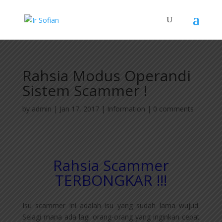
Rahsia Modus Operandi
Sistem Scammer !
by
admin
|
Jan 17, 2017
|
Information
|
0 comments
Rahsia Scammer
TERBONGKAR !!!
Isu scammer ini adalah isu yang sudah lama wujud.
Selagi mana ada lagi orang-orang yang inginkan cepat