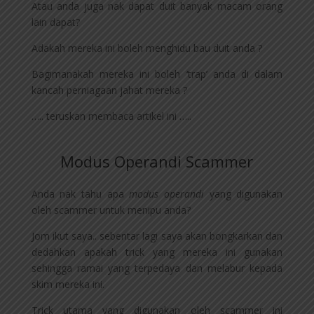
Atau anda juga nak dapat duit banyak macam orang
lain dapat?
Adakah mereka ini boleh menghidu bau duit anda ?
Bagimanakah mereka ini boleh ‘trap’ anda di dalam
kancah perniagaan jahat mereka ?
….. teruskan membaca artikel ini …..
Modus Operandi Scammer
Anda nak tahu apa
modus operandi
yang digunakan
oleh scammer untuk menipu anda?
Jom ikut saya.. sebentar lagi saya akan bongkarkan dan
dedahkan apakah trick yang mereka ini gunakan
sehingga ramai yang terpedaya dan melabur kepada
skim mereka ini.
Trick utama yang digunakan oleh scammer ini