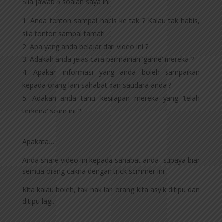
Sila jawab 5 soalan saya ini :
Anda tonton sampai habis ke tak ? Kalau tak habis,
sila tonton sampai tamat!
Apa yang anda belajar dari video ini ?
Adakah anda jelas cara permainan ‘game’ mereka ?
Apakah informasi yang anda boleh sampaikan
kepada orang lain sahabat dan saudara anda ?
Adakah anda tahu kesilapan mereka yang ‘telah
terkena’ scam ini ?
Apakata….
Anda share video ini kepada sahabat anda supaya biar
semua orang cakna dengan trick scmmer ini.
Kita kalau boleh, tak nak lah orang kita asyik ditipu dan
ditipu lagi.