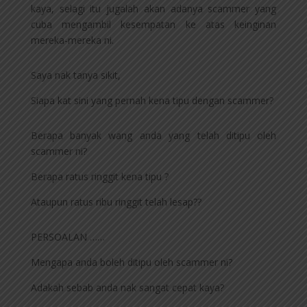
kaya, selagi itu jugalah akan adanya scammer yang
cuba mengambil kesempatan ke atas keinginan
mereka-mereka ni.
Saya nak tanya sikit,
Siapa kat sini yang pernah kena tipu dengan scammer?
Berapa banyak wang anda yang telah ditipu oleh
scammer ni?
Berapa ratus ringgit kena tipu ?
Ataupun ratus ribu ringgit telah lesap??
PERSOALAN ……
Mengapa anda boleh ditipu oleh scammer ni?
Adakah sebab anda nak sangat cepat kaya?