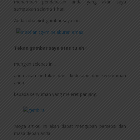
menambah pendapatan anda yang akan saya
sampaikan selama 1 hari.
Anda cuba picit gambar saya ini :
Tekan gambar saya atas tu eh !
mungkin selepas ini...
anda akan bertukar dari kedukaan dan kemuraman
anda
kepada senyuman yang meleret panjang.
Moga artikel ini akan dapat mengubah persepsi dan
masa depan anda .