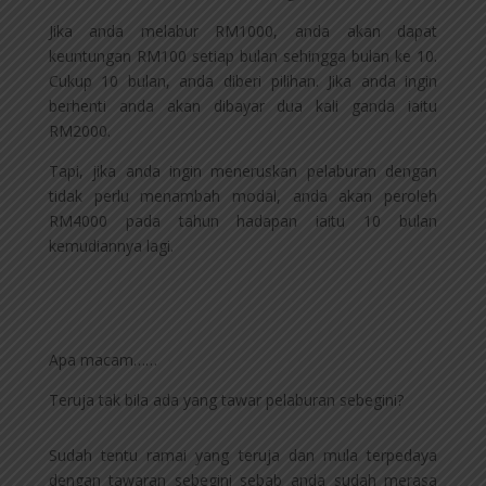
Jika anda melabur RM1000, anda akan dapat
keuntungan RM100 setiap bulan sehingga bulan ke 10.
Cukup 10 bulan, anda diberi pilihan. Jika anda ingin
berhenti anda akan dibayar dua kali ganda iaitu
RM2000.
Tapi, jika anda ingin meneruskan pelaburan dengan
tidak perlu menambah modal, anda akan peroleh
RM4000 pada tahun hadapan iaitu 10 bulan
kemudiannya lagi.
Apa macam……
Teruja tak bila ada yang tawar pelaburan sebegini?
Sudah tentu ramai yang teruja dan mula terpedaya
dengan tawaran sebegini sebab anda sudah merasa