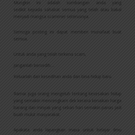
Mungkin ini adalah sumbangan anda yang
sedikit kepada sahabat semua yang telah atau bakal
menjadi mangsa scammer seterusnya.
Semoga posting ini dapat memberi munafaat buat
semua.
Untuk anda yang telah terkena scam,
Janganlah bersedih….
Keluarlah dari kesedihan anda dan bina hidup baru.
Ramai juga orang mengeluh tentang kesesakan hidup
yang semakin mencengkam dek kerana kenaikan harga
barang dan minyak yang seban hari semakin panas jadi
buah mulut masyarakat.
Apakata anda lapangkan masa untuk belajar ilmu