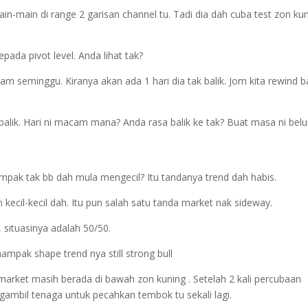
ain-main di range 2 garisan channel tu. Tadi dia dah cuba test zon kun
ada pivot level. Anda lihat tak?
am seminggu. Kiranya akan ada 1 hari dia tak balik. Jom kita rewind ba
ld balik. Hari ni macam mana? Anda rasa balik ke tak? Buat masa ni bel
ampak tak bb dah mula mengecil? Itu tandanya trend dah habis.
Dapatkan Ebook
 kecil-kecil dah. Itu pun salah satu tanda market nak sideway.
nowledge Trading Version 2' Sekara
 situasinya adalah 50/50.
ampak shape trend nya still strong bull
market masih berada di bawah zon kuning . Setelah 2 kali percubaan
ambil tenaga untuk pecahkan tembok tu sekali lagi.