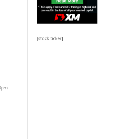
[stock-ticker]
10pm