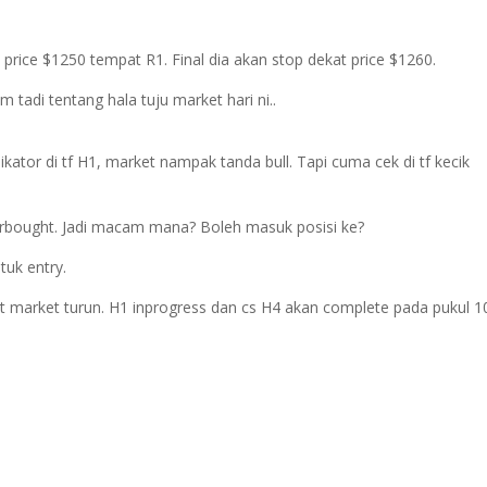
 price $1250 tempat R1. Final dia akan stop dekat price $1260.
 tadi tentang hala tuju market hari ni..
ikator di tf H1, market nampak tanda bull. Tapi cuma cek di tf kecik
rbought. Jadi macam mana? Boleh masuk posisi ke?
tuk entry.
uat market turun. H1 inprogress dan cs H4 akan complete pada pukul 