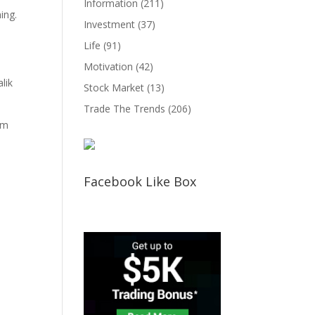
Information
(211)
ing.
Investment
(37)
Life
(91)
Motivation
(42)
lik
Stock Market
(13)
Trade The Trends
(206)
um
Facebook Like Box
ng!