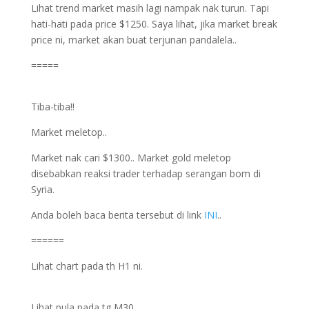
Lihat trend market masih lagi nampak nak turun. Tapi
hati-hati pada price $1250. Saya lihat, jika market break
price ni, market akan buat terjunan pandalela..
=====
Tiba-tiba!!
Market meletop..
Market nak cari $1300.. Market gold meletop
disebabkan reaksi trader terhadap serangan bom di
Syria.
Anda boleh baca berita tersebut di link
INI
..
======
Lihat chart pada th H1 ni.
Lihat pula pada tg M30