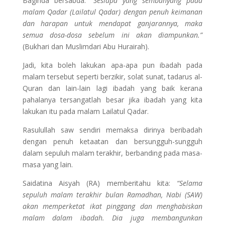
Baginda bersabda:
“Sesiapa yang sembahyang pada
malam Qadar (Lailatul Qadar) dengan penuh keimanan
dan harapan untuk mendapat ganjarannya, maka
semua dosa-dosa sebelum ini akan diampunkan.”
(Bukhari dan Muslimdari Abu Hurairah).
Jadi, kita boleh lakukan apa-apa pun ibadah pada
malam tersebut seperti berzikir, solat sunat, tadarus al-
Quran dan lain-lain lagi ibadah yang baik kerana
pahalanya tersangatlah besar jika ibadah yang kita
lakukan itu pada malam Lailatul Qadar.
Rasulullah saw sendiri memaksa dirinya beribadah
dengan penuh ketaatan dan bersungguh-sungguh
dalam sepuluh malam terakhir, berbanding pada masa-
masa yang lain.
Saidatina Aisyah (RA) memberitahu kita:
“Selama
sepuluh malam terakhir bulan Ramadhan, Nabi (SAW)
akan memperketat ikat pinggang dan menghabiskan
malam dalam ibadah. Dia juga membangunkan