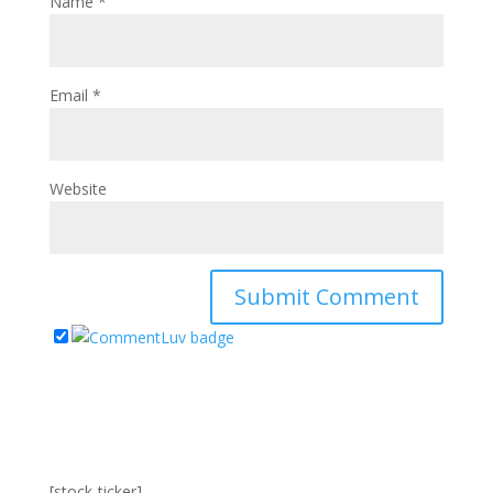
Name
*
Email
*
Website
[stock-ticker]