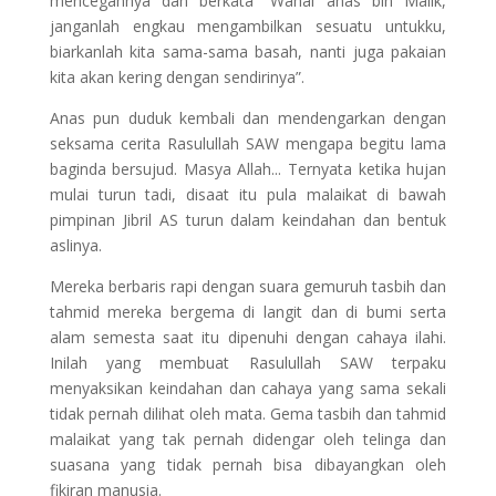
mencegahnya dan berkata “Wahai anas bin Malik,
janganlah engkau mengambilkan sesuatu untukku,
biarkanlah kita sama-sama basah, nanti juga pakaian
kita akan kering dengan sendirinya”.
Anas pun duduk kembali dan mendengarkan dengan
seksama cerita Rasulullah SAW mengapa begitu lama
baginda bersujud. Masya Allah... Ternyata ketika hujan
mulai turun tadi, disaat itu pula malaikat di bawah
pimpinan Jibril AS turun dalam keindahan dan bentuk
aslinya.
Mereka berbaris rapi dengan suara gemuruh tasbih dan
tahmid mereka bergema di langit dan di bumi serta
alam semesta saat itu dipenuhi dengan cahaya ilahi.
Inilah yang membuat Rasulullah SAW terpaku
menyaksikan keindahan dan cahaya yang sama sekali
tidak pernah dilihat oleh mata. Gema tasbih dan tahmid
malaikat yang tak pernah didengar oleh telinga dan
suasana yang tidak pernah bisa dibayangkan oleh
fikiran manusia.