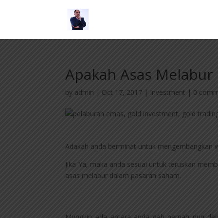
Apakah Asas Melabur
by
admin
|
Oct 17, 2017
|
Investment
|
0 comm
Adakah anda berminat untuk mengembangkan 
Jika Ya, maka anda sesuai untuk teruskan memb
asas melabur dalam pasaran saham.
Mungkin ada antara anda dah pernah pun de