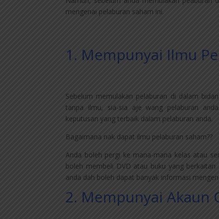
Namun, sebelum anda memulakan peaburan da
mengenai pelaburan saham ini.
1. Mempunyai Ilmu P
Sebelum memulakan pelaburan di dalam bidan
tanpa ilmu, sia-sia aje wang pelaburan an
keputusan yang terbaik dalam pelaburan anda.
Bagaimana nak dapat ilmu pelaburan saham??
Anda boleh pergi ke mana-mana kelas atau sem
boleh membeli DVD atau buku yang berkaitan
anda dah boleh dapat banyak informasi mengena
2. Mempunyai Akaun 