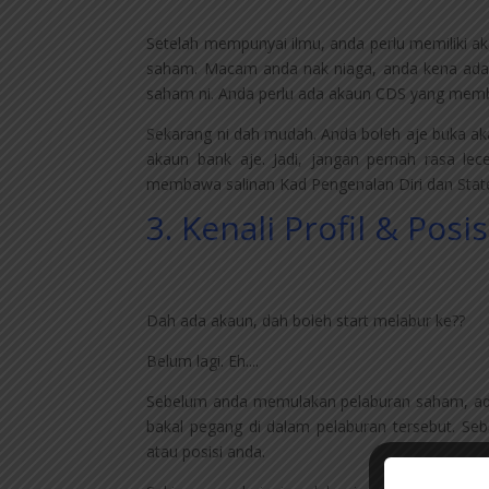
Setelah mempunyai ilmu, anda perlu memiliki 
saham. Macam anda nak niaga, anda kena ada 
saham ni. Anda perlu ada akaun CDS yang mem
Sekarang ni dah mudah. Anda boleh aje buka 
akaun bank aje. Jadi, jangan pernah rasa le
membawa salinan Kad Pengenalan Diri dan Sta
3. Kenali Profil & Posis
Dah ada akaun, dah boleh start melabur ke??
Belum lagi. Eh....
Sebelum anda memulakan pelaburan saham, ada 
bakal pegang di dalam pelaburan tersebut. Seb
atau posisi anda.