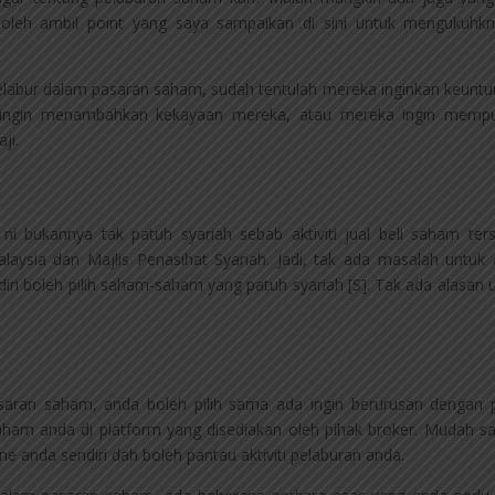
boleh ambil point yang saya sampaikan di sini untuk mengukuhkn
elabur dalam pasaran saham, sudah tentulah mereka inginkan keunt
ingin menambahkan kekayaan mereka, atau mereka ingin mempu
ji.
ni bukannya tak patuh syariah sebab aktiviti jual beli saham ter
alaysia dan Majlis Penasihat Syariah. Jadi, tak ada masalah untuk
ri boleh pilih saham-saham yang patuh syariah [S]. Tak ada alasan 
aran saham, anda boleh pilih sama ada ingin berurusan dengan 
saham anda di platform yang disediakan oleh pihak broker. Mudah s
 anda sendiri dah boleh pantau aktiviti pelaburan anda.