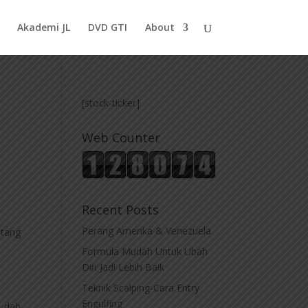
Akademi JL
DVD GTI
About
[stock-ticker]
Web Counter
Recent Posts
Perang Amerika & Venezuela
ntang
Formula Mudah Untuk Ubah
Diri Jadi Lebih Baik
Teknik Scalping-Cara Entry
Engulfing
g dah