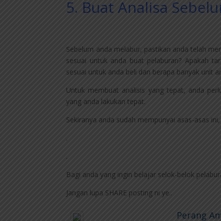
5. Buat Analisa Sebe
Sebelum anda melabur, pastikan anda telah mem
sesuai untuk anda buat pelaburan? Apakah ta
sesuai untuk anda beli dan berapa banyak unit a
Untuk membuat analisis yang tepat, anda per
yang anda lakukan tepat.
Sekiranya anda sudah mempunyai asas-asas ini
.
.
Bagi anda yang ingin belajar selok-belok pelabu
Jangan lupa SHARE posting ni ye..
Perang Am