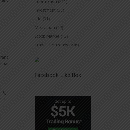
 tahu
Information
(211)
Investment
(37)
Life
(91)
Motivation
(42)
Stock Market
(13)
Trade The Trends
(206)
erana
buat
Facebook Like Box
 juga
e aje