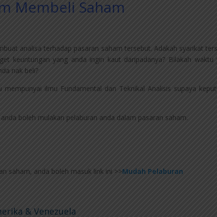
lum Membeli Saham
buat analisa terhadap pasaran saham tersebut. Adakah syarikat ter
rget keuntungan yang anda ingin kaut daripadanya? Bilakah waktu
nda nak beli?
lu mempunyai ilmu Fundamental dan Teknikal Analisis supaya kepu
, anda boleh mulakan pelaburan anda dalam pasaran saham.
ran saham, anda boleh masuk link ini >>
Mudah Pelaburan
erika & Venezuela