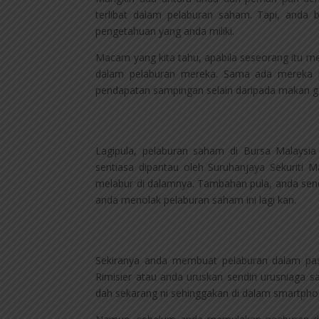
terlibat dalam pelaburan saham. Tapi, anda 
pengetahuan yang anda miliki.
Macam yang kita tahu, apabila seseorang itu m
dalam pelaburan mereka. Sama ada mereka 
pendapatan sampingan selain daripada makan ga
Lagipula, pelaburan saham di Bursa Malaysia 
sentiasa dipantau oleh Suruhanjaya Sekuriti M
melabur di dalamnya. Tambahan pula, anda sendi
anda menolak pelaburan saham ini lagi kan.
Sekiranya anda membuat pelaburan dalam pas
Rimisier atau anda uruskan sendiri urusniaga 
dah sekarang ni sehinggakan di dalam smartphone