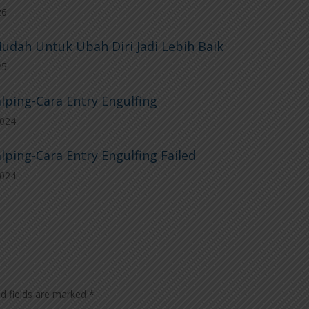
26
udah Untuk Ubah Diri Jadi Lebih Baik
25
lping-Cara Entry Engulfing
2024
lping-Cara Entry Engulfing Failed
2024
ed fields are marked
*