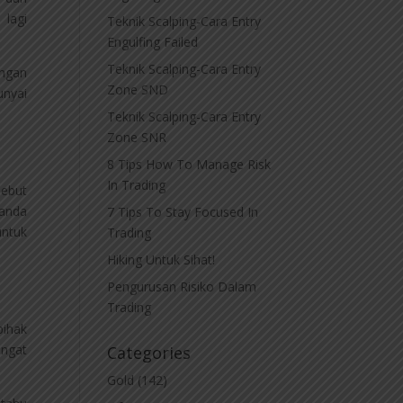
 lagi
Teknik Scalping-Cara Entry
Engulfing Failed
Teknik Scalping-Cara Entry
ungan
Zone SND
nyai
Teknik Scalping-Cara Entry
Zone SNR
8 Tips How To Manage Risk
In Trading
sebut
 anda
7 Tips To Stay Focused In
untuk
Trading
Hiking Untuk Sihat!
Pengurusan Risiko Dalam
Trading
pihak
angat
Categories
Gold
(142)