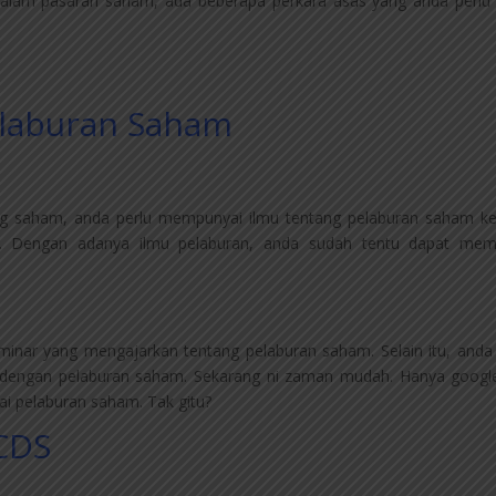
lam pasaran saham, ada beberapa perkara asas yang anda perlu
elaburan Saham
g saham, anda perlu mempunyai ilmu tentang pelaburan saham k
da. Dengan adanya ilmu pelaburan, anda sudah tentu dapat mem
inar yang mengajarkan tentang pelaburan saham. Selain itu, anda
 dengan pelaburan saham. Sekarang ni zaman mudah. Hanya googl
i pelaburan saham. Tak gitu?
CDS