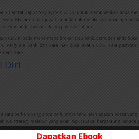
akaun Central Depository System (CDS) untuk membolehkan anda me
lesen. Macam tu lah juga bila anda nak melakukan urusniaga pela
bolehkan anda melabur dalam pasaran saham.
akaun CDS ni pada mana-mana broker atau bank. Semudah anda buka
ceh. Pergi aje bank dan kata nak buka akaun CDS. Tapi pastikan
tement Bank.
i Diri
satu perkara yang anda perlu ambil tahu ialah apakah posisi yang
abnya strategi melabur yang akan digunapakai bergantung kepada p
Dapatkan Ebook