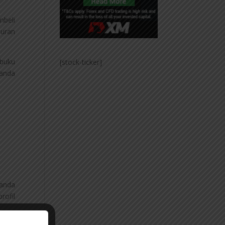
mbeli
buran
 buku
[stock-ticker]
 anda
 anda
rofil