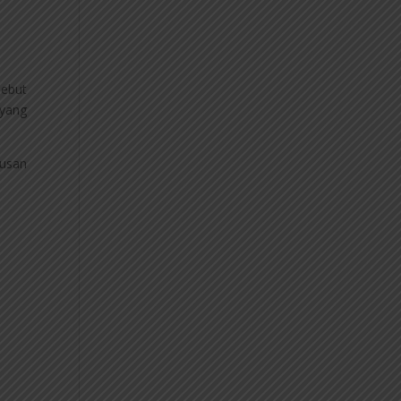
sebut
 yang
tusan