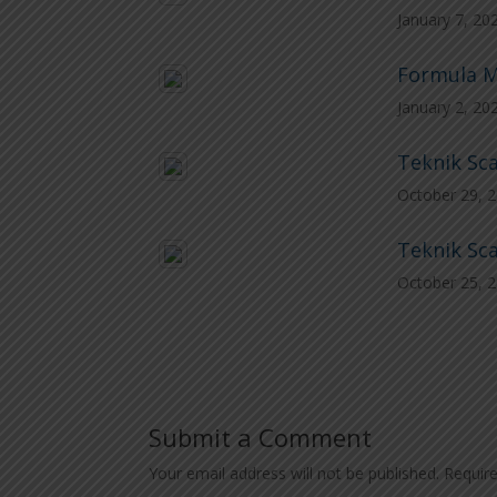
January 7, 20
Formula M
January 2, 20
Teknik Sca
October 29, 
Teknik Sca
October 25, 
Submit a Comment
Your email address will not be published.
Requir