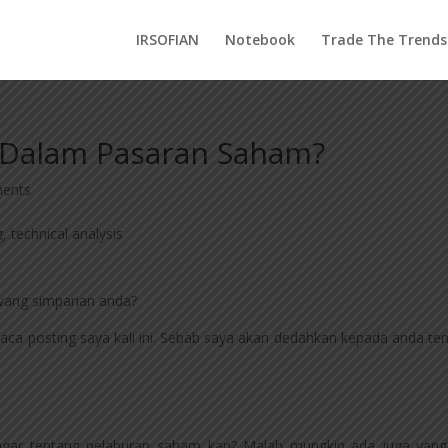
IRSOFIAN
Notebook
Trade The Trends
 Dalam Pasaran Saham?
ents
wang simpanan anda?
aca posting saya kali ini. Sebab saya akan dedahkan kepada anda te
ngar tentang pelaburan saham kan? Malah mungkin ada juga yan