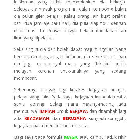
kesihatan yang tidak membolehkan dia bekerja.
Selepas dia masuk program ini dalam tempoh 6 bulan
dia pulun giler belajar. Kalau orang lain buat praktis
satu dua jam aje satu hari, dia pula siap tidur dengan
chart masa tu. Punya struggle belajar dan fahamkan
ilmu yang dipelajari.
Sekarang ni dia dah boleh dapat ‘gaji mingguan’ yang
bersamaan dengan ‘gaji bulanan’ dia sebelum ni. Dan
dia juga mempunyai masa yang fleksibel untuk
melayan kerenah anak-anaknya yang sedang
membesar.
Sebenarnya banyak lagi kes-kes kejayaan pelajar-
pelajar yang lain. Pada saya kejayaan ini adalah milik
semu aorang. Selagi mana masing-masing ada
mempunyai
IMPIAN
untuk
BERJAYA
dan ditambah lagi
ada
KEAZAMAN
dan
BERUSAHA
sungguh-sungguh,
kejayaan pasti menjadi milik mereka.
Bagi saya tiada formula
MAGIC
atau campur aduk sihir