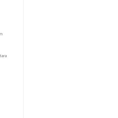
am
tara