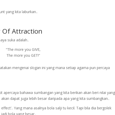
nt yang kita laburkan..
 Of Attraction
aya suka adalah..
“The more you GIVE,
The more you GET!”
yatakan mengenai slogan ini yang mana setiap agama pun percaya
 kit apercaya bahawa sumbangan yang kita berikan akan beri nilai yan
a akan dapat juga lebih besar daripada apa yang kita sumbangkan..
effect’.. Yang mana asalnya bola salji tu kecil. Tapi bila dia bergolek
Dapatkan Ebook
jadi bola yang besar..