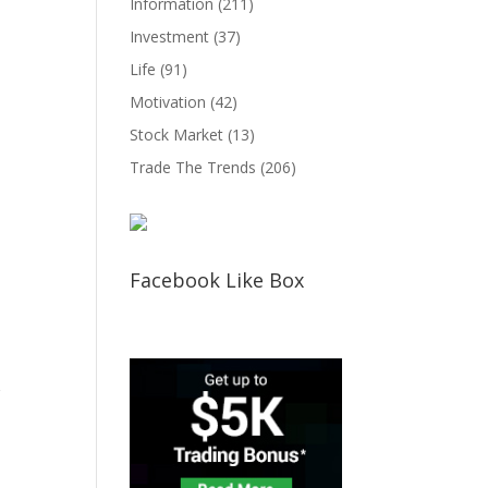
Information
(211)
Investment
(37)
Life
(91)
Motivation
(42)
Stock Market
(13)
Trade The Trends
(206)
Facebook Like Box
g