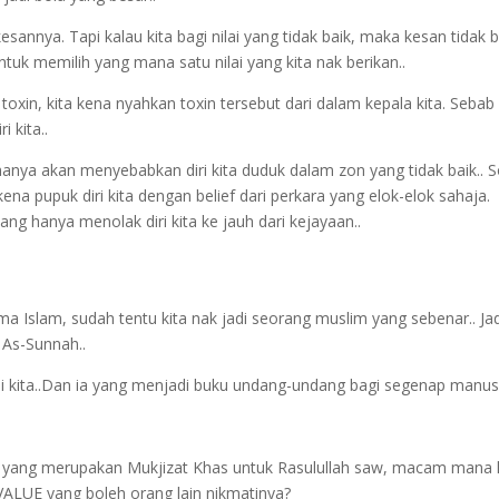
nowledge Trading Version 2' Sekara
kesannya. Tapi kalau kita bagi nilai yang tidak baik, maka kesan tidak b
 untuk memilih yang mana satu nilai yang kita nak berikan..
 toxin, kita kena nyahkan toxin tersebut dari dalam kepala kita. Sebab
i kita..
ni hanya akan menyebabkan diri kita duduk dalam zon yang tidak baik.. S
 kena pupuk diri kita dengan belief dari perkara yang elok-elok sahaja.
ng hanya menolak diri kita ke jauh dari kejayaan..
 Islam, sudah tentu kita nak jadi seorang muslim yang sebenar.. Jad
n As-Sunnah..
i kita..Dan ia yang menjadi buku undang-undang bagi segenap manusi
diri yang merupakan Mukjizat Khas untuk Rasulullah saw, macam mana 
VALUE yang boleh orang lain nikmatinya?