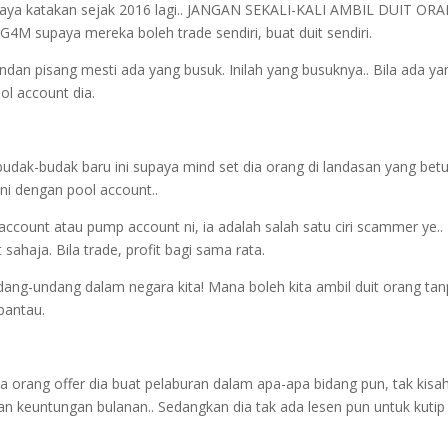
n saya katakan sejak 2016 lagi.. JANGAN SEKALI-KALI AMBIL DUIT OR
M supaya mereka boleh trade sendiri, buat duit sendiri.
dan pisang mesti ada yang busuk. Inilah yang busuknya.. Bila ada ya
ol account dia.
dak-budak baru ini supaya mind set dia orang di landasan yang betu
i dengan pool account..
ccount atau pump account ni, ia adalah salah satu ciri scammer ye..
ahaja. Bila trade, profit bagi sama rata.
ang-undang dalam negara kita! Mana boleh kita ambil duit orang ta
ipantau.
 ada orang offer dia buat pelaburan dalam apa-apa bidang pun, tak kisa
jikan keuntungan bulanan.. Sedangkan dia tak ada lesen pun untuk kutip