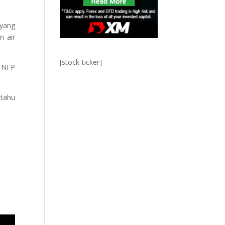
 yang
n air
[stock-ticker]
a NFP
 tahu