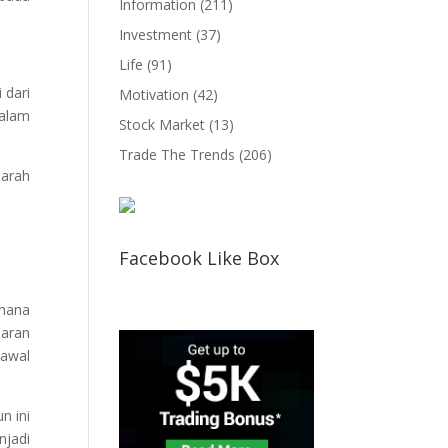
Information
(211)
Investment
(37)
Life
(91)
 dari
Motivation
(42)
dalam
Stock Market
(13)
Trade The Trends
(206)
 arah
Facebook Like Box
 mana
saran
 awal
n ini
jadi