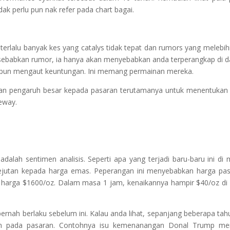
dak perlu pun nak refer pada chart bagai.
rlalu banyak kes yang catalys tidak tepat dan rumors yang melebihi
 disebabkan rumor, ia hanya akan menyebabkan anda terperangkap di 
ah pun mengaut keuntungan. Ini memang permainan mereka.
an pengaruh besar kepada pasaran terutamanya untuk menentukan
eway.
adalah sentimen analisis. Seperti apa yang terjadi baru-baru ini di
ejutan kepada harga emas. Peperangan ini menyebabkan harga pa
harga $1600/oz. Dalam masa 1 jam, kenaikannya hampir $40/oz di
rnah berlaku sebelum ini. Kalau anda lihat, sepanjang beberapa tahu
n pada pasaran. Contohnya isu kemenanangan Donal Trump men