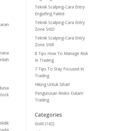
Teknik Scalping-Cara Entry
Engulfing Failed
Teknik Scalping-Cara Entry
saran
Zone SND
Teknik Scalping-Cara Entry
Zone SNR
erana
8 Tips How To Manage Risk
dedah
In Trading
7 Tips To Stay Focused In
Trading
Hiking Untuk Sihat!
dunia
Pengurusan Risiko Dalam
stock
Trading
Categories
lidik
Gold
(142)
 pada