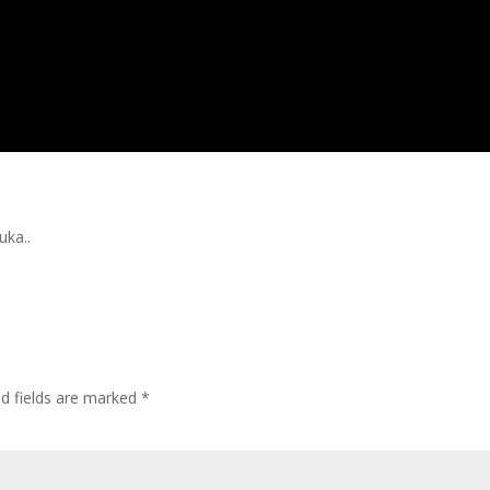
uka..
ed fields are marked
*