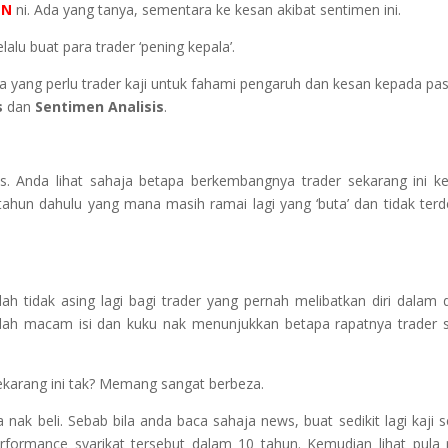
EN
ni. Ada yang tanya, sementara ke kesan akibat sentimen ini.
alu buat para trader ‘pening kepala’.
 yang perlu trader kaji untuk fahami pengaruh dan kesan kepada pa
s
dan
Sentimen Analisis
.
sis. Anda lihat sahaja betapa berkembangnya trader sekarang ini k
 tahun dahulu yang mana masih ramai lagi yang ‘buta’ dan tidak ter
ah tidak asing lagi bagi trader yang pernah melibatkan diri dalam 
ah macam isi dan kuku nak menunjukkan betapa rapatnya trader 
ekarang ini tak? Memang sangat berbeza.
k beli. Sebab bila anda baca sahaja news, buat sedikit lagi kaji se
rformance syarikat tersebut dalam 10 tahun. Kemudian lihat pula